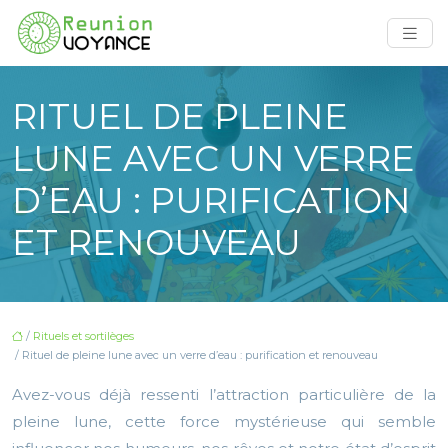
RITUEL DE PLEINE
LUNE AVEC UN VERRE
D’EAU : PURIFICATION
ET RENOUVEAU
/
Rituels et sortilèges
/ Rituel de pleine lune avec un verre d’eau : purification et renouveau
Avez-vous déjà ressenti l’attraction particulière de la
pleine lune, cette force mystérieuse qui semble