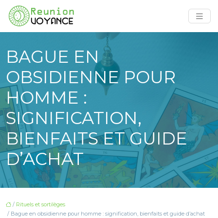
BAGUE EN
OBSIDIENNE POUR
HOMME :
SIGNIFICATION,
BIENFAITS ET GUIDE
D’ACHAT
/
Rituels et sortilèges
/ Bague en obsidienne pour homme : signification, bienfaits et guide d’achat