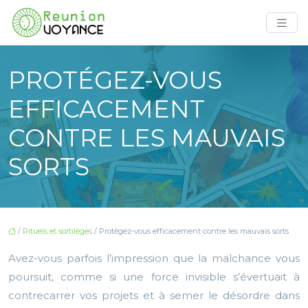
PROTÉGEZ-VOUS
EFFICACEMENT
CONTRE LES MAUVAIS
SORTS
/
Rituels et sortilèges
/ Protégez-vous efficacement contre les mauvais sorts
Avez-vous parfois l’impression que la malchance vous
poursuit, comme si une force invisible s’évertuait à
contrecarrer vos projets et à semer le désordre dans