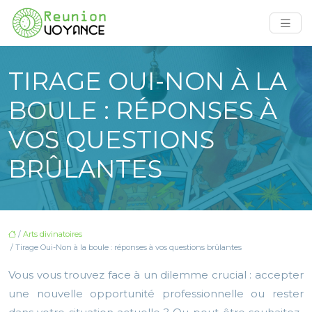
TIRAGE OUI-NON À LA
BOULE : RÉPONSES À
VOS QUESTIONS
BRÛLANTES
/
Arts divinatoires
/ Tirage Oui-Non à la boule : réponses à vos questions brûlantes
Vous vous trouvez face à un dilemme crucial : accepter
une nouvelle opportunité professionnelle ou rester