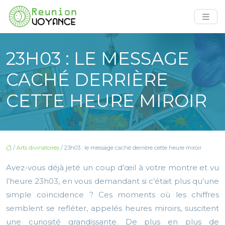
23H03 : LE MESSAGE
CACHÉ DERRIÈRE
CETTE HEURE MIROIR
/
Arts divinatoires
/ 23h03 : le message caché derrière cette heure miroir
Avez-vous déjà jeté un coup d’œil à votre montre et vu
l’heure 23h03, en vous demandant si c’était plus qu’une
simple coïncidence ? Ces moments où les chiffres
semblent se refléter, appelés heures miroirs, suscitent
une curiosité grandissante. De plus en plus de