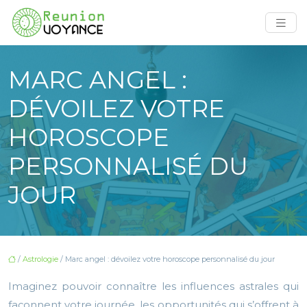
MARC ANGEL :
DÉVOILEZ VOTRE
HOROSCOPE
PERSONNALISÉ DU
JOUR
/
Astrologie
/ Marc angel : dévoilez votre horoscope personnalisé du jour
Imaginez pouvoir connaître les influences astrales qui
façonnent votre journée, les opportunités qui s’offrent à