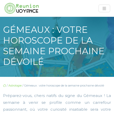
GÉMEAUX : VOTRE
HOROSCOPE DE LA
SEMAINE PROCHAINE
DÉVOILÉ
/
Astrologie
/ Gémeaux : votre horoscope de la semaine prochaine dévoilé
Préparez-vous, chers natifs du signe du Gémeaux ! La
semaine à venir se profile comme un carrefour
passionnant, où votre curiosité insatiable sera votre