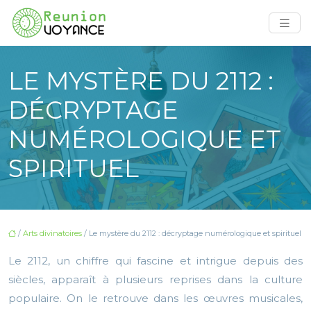
LE MYSTÈRE DU 2112 :
DÉCRYPTAGE
NUMÉROLOGIQUE ET
SPIRITUEL
/
Arts divinatoires
/ Le mystère du 2112 : décryptage numérologique et spirituel
Le 2112, un chiffre qui fascine et intrigue depuis des
siècles, apparaît à plusieurs reprises dans la culture
populaire. On le retrouve dans les œuvres musicales,