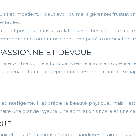
lsif et impatient. Il peut avoir du mal à gérer ses frustrations
ettables.
t et possessif dans ses relations. Son besoin d’être au cent
comprendre que l’amour ne se résume pas à la domination, m
 PASSIONNÉ ET DÉVOUÉ
reux. Il se donne à fond dans ses relations amoureuses e
son partenaire heureux. Cependant, il est important de se r
 et intelligente. Il apprécie la beauté physique, mais il 
tenaire une grande loyauté, une admiration sincère et une ca
QUE
ux et des déclarations d’amour grandioses. Il aime les s