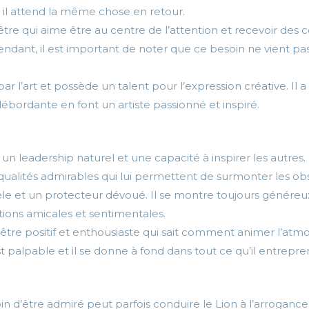
t il attend la même chose en retour.
être qui aime être au centre de l’attention et recevoir des
pendant, il est important de noter que ce besoin ne vient p
par l’art et possède un talent pour l’expression créative. Il
ébordante en font un artiste passionné et inspiré.
un leadership naturel et une capacité à inspirer les autres. 
qualités admirables qui lui permettent de surmonter les obs
èle et un protecteur dévoué. Il se montre toujours généreux
ations amicales et sentimentales.
 être positif et enthousiaste qui sait comment animer l’at
 palpable et il se donne à fond dans tout ce qu’il entrepre
n d’être admiré peut parfois conduire le Lion à l’arrogance e