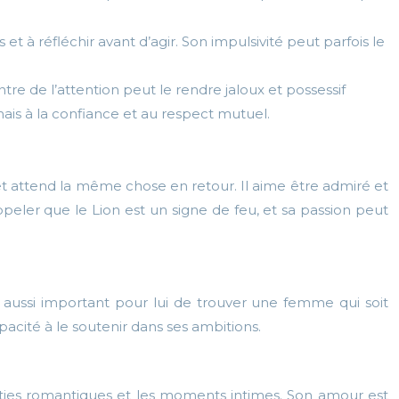
 et à réfléchir avant d’agir. Son impulsivité peut parfois le
re de l’attention peut le rendre jaloux et possessif
ais à la confiance et au respect mutuel.
t attend la même chose en retour. Il aime être admiré et
appeler que le Lion est un signe de feu, et sa passion peut
est aussi important pour lui de trouver une femme qui soit
pacité à le soutenir dans ses ambitions.
orties romantiques et les moments intimes. Son amour est