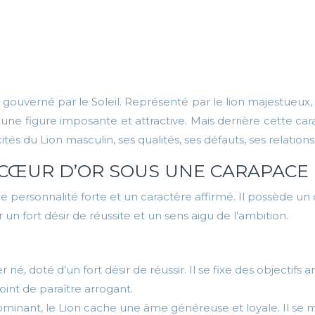
ouverné par le Soleil. Représenté par le lion majestueux, il
une figure imposante et attractive. Mais derrière cette ca
cités du Lion masculin, ses qualités, ses défauts, ses relatio
N CŒUR D’OR SOUS UNE CARAPACE
ersonnalité forte et un caractère affirmé. Il possède un cha
un fort désir de réussite et un sens aigu de l’ambition.
 né, doté d’un fort désir de réussir. Il se fixe des objectifs 
int de paraître arrogant.
minant, le Lion cache une âme généreuse et loyale. Il se m