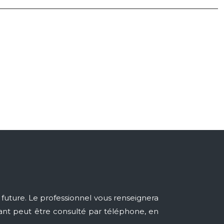
future. Le professionnel vous renseignera
yant peut être consulté par téléphone, en