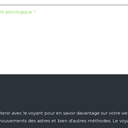
té astrologique ?
nir avec le voyant pour en savoir davantage sur votre vie 
des mouvements des astres et bien d’autres méthodes. Le vo