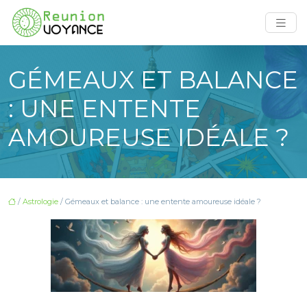
GÉMEAUX ET BALANCE
: UNE ENTENTE
AMOUREUSE IDÉALE ?
/
Astrologie
/ Gémeaux et balance : une entente amoureuse idéale ?