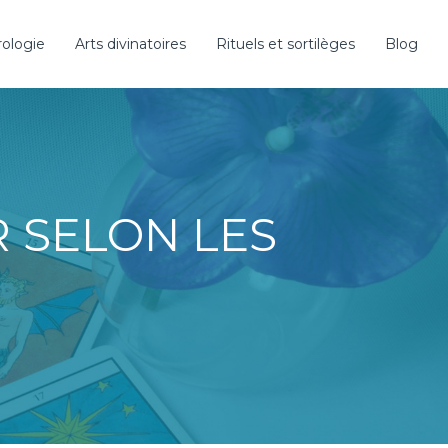
rologie
Arts divinatoires
Rituels et sortilèges
Blog
R SELON LES