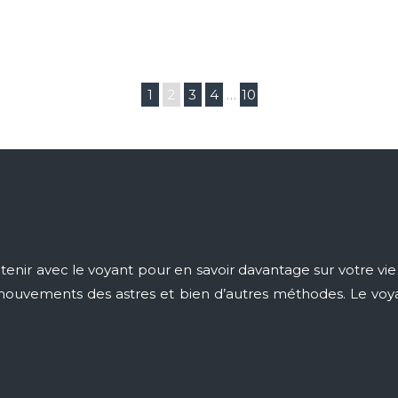
1
2
3
4
…
10
nir avec le voyant pour en savoir davantage sur votre vie 
des mouvements des astres et bien d’autres méthodes. Le vo