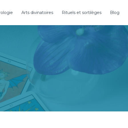
rologie
Arts divinatoires
Rituels et sortilèges
Blog