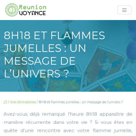
8H18 ET FLAMMES
JUMELLES : UN
MESSAGE DE
L’UNIVERS ?
/
Arts divinatoires
/ 8h18 et flammes jumelles : un message de l’univers ?
Avez-vous déjà remarqué l’heure 8h18 apparaître de
manière récurrente dans votre vie ? Si vous êtes en
quête d’une rencontre avec votre flamme jumelle,