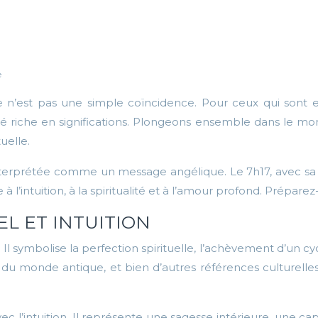
e
e n’est pas une simple coïncidence. Pour ceux qui sont
té riche en significations. Plongeons ensemble dans le mon
uelle.
terprétée comme un message angélique. Le 7h17, avec sa d
 l’intuition, à la spiritualité et à l’amour profond. Prépare
EL ET INTUITION
 symbolise la perfection spirituelle, l’achèvement d’un cyc
les du monde antique, et bien d’autres références culture
ec l’intuition. Il représente une sagesse intérieure, une c