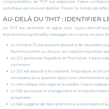
L’interprétation de 7h17 est subjective. Faites confianc
spécifique qui vous est destiné. Prenez le temps de réflé
AU-DELÀ DU 7H17 : IDENTIFIER 
Le 7h17 est rarement un signe isolé. Soyez attentif aux
événements significatifs, messages récurrents, intuition fo
Le nombre 111 est souvent associé à de nouvelles op
flamme jumelle ou d’ouvrir un chapitre important dan
Le 222 symbolise l’équilibre et l’harmonie. Il peut i
connexion.
Le 333 est associé à la créativité, l’inspiration, et 
nécessaire pour avancer dans votre cheminement spi
Le 444 indique l’ancrage et la solidité. Il peut indiq
Le 555 symbolise le changement et la transformation
progresser.
Le 666 suggère de faire attention à vos pensées et 