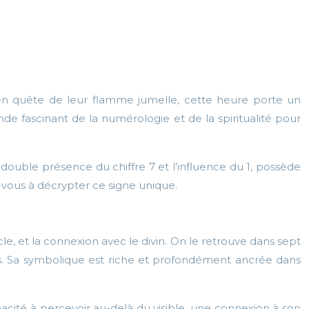
 en quête de leur flamme jumelle, cette heure porte un
de fascinant de la numérologie et de la spiritualité pour
ouble présence du chiffre 7 et l’influence du 1, possède
z-vous à décrypter ce signe unique.
le, et la connexion avec le divin. On le retrouve dans sept
lles. Sa symbolique est riche et profondément ancrée dans
apacité à percevoir au-delà du visible, une connexion à son