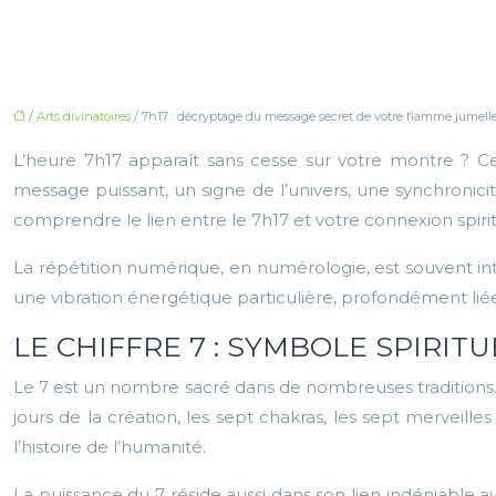
/
Arts divinatoires
/ 7h17 : décryptage du message secret de votre flamme jumell
L’heure 7h17 apparaît sans cesse sur votre montre ? C
message puissant, un signe de l’univers, une synchronici
comprendre le lien entre le 7h17 et votre connexion spirit
La répétition numérique, en numérologie, est souvent in
une vibration énergétique particulière, profondément liée à
LE CHIFFRE 7 : SYMBOLE SPIRITU
Le 7 est un nombre sacré dans de nombreuses traditions. Il
jours de la création, les sept chakras, les sept merveil
l’histoire de l’humanité.
La puissance du 7 réside aussi dans son lien indéniable av