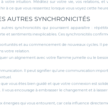
e à votre intuition. Méditez sur votre vie, vos relations
chir à ce que vous ressentez lorsque vous voyez cette heure
LES AUTRES SYNCHRONICITÉS
 autres synchronicités qui pourraient apparaître : répétit
rte et sentiments inexplicables. Ces synchronicités confirme
portunités et au commencement de nouveaux cycles. Il peut 
s votre relation.
ndiquer un alignement avec votre flamme jumelle ou le besoin
la communication. Il peut signifier qu’une communication impo
rituel.
uer que vous êtes bien guidé et que votre connexion est soli
. Il vous encourage à embrasser le changement et à laisse
aux énergies qui vous entourent, car cela influence direct