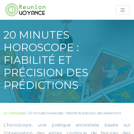
20 MINUTES
HOROSCOPE :
FIABILITÉ ET
PRÉCISION DES
PRÉDICTIONS
/
Astrologie
/ 20 minutes horoscope : fiabilité et précision des prédictions
L’horoscope, une pratique ancestrale basée sur
l’observation des astres, continue de fasciner des