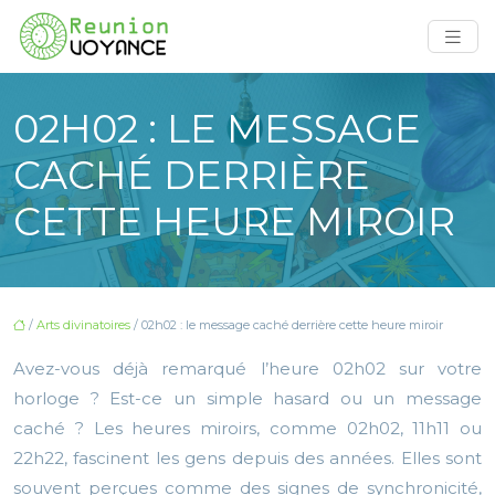
02H02 : LE MESSAGE
CACHÉ DERRIÈRE
CETTE HEURE MIROIR
/
Arts divinatoires
/ 02h02 : le message caché derrière cette heure miroir
Avez-vous déjà remarqué l’heure 02h02 sur votre
horloge ? Est-ce un simple hasard ou un message
caché ? Les heures miroirs, comme 02h02, 11h11 ou
22h22, fascinent les gens depuis des années. Elles sont
souvent perçues comme des signes de synchronicité,