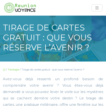
TIRAGE DE CARTES
GRATUIT : QUE VOUS
RÉSERVE L’AVENIR ?
/
Tarologie
/ Tirage de cartes gratuit : que vous réserve l’avenir ?
Avez-vous déjà ressenti un profond besoin de
comprendre votre avenir ? Vous êtes-vous déjà
demandé si vous pouviez lever le voile sur les mystères
qui se cachent derrière votre destin ? Le tirage de
cartes, une pratique millénaire, offre une fenêtre sur les