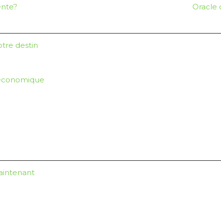
ente?
Oracle 
otre destin
n économique
maintenant