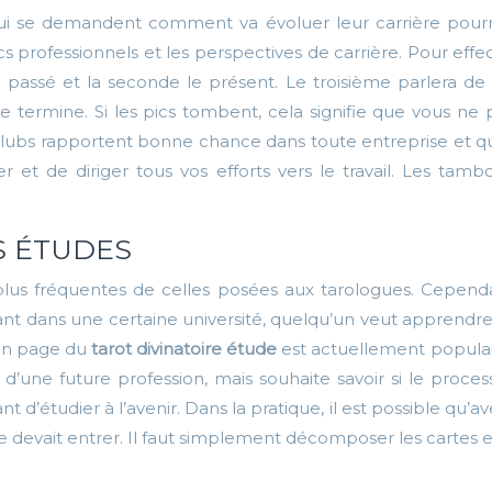
i se demandent comment va évoluer leur carrière pourron
ecs professionnels et les perspectives de carrière. Pour eff
 passé et la seconde le présent. Le troisième parlera de l
termine. Si les pics tombent, cela signifie que vous ne
 clubs rapportent bonne chance dans toute entreprise et
er et de diriger tous vos efforts vers le travail. Les ta
S ÉTUDES
plus fréquentes de celles posées aux tarologues. Cependa
nfant dans une certaine université, quelqu’un veut apprendr
e en page du
tarot divinatoire étude
est actuellement populaire
une future profession, mais souhaite savoir si le process
sant d’étudier à l’avenir. Dans la pratique, il est possible qu’
le devait entrer. Il faut simplement décomposer les cartes 